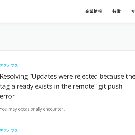
企業情報
特徴
デブオプス
Resolving “Updates were rejected because th
tag already exists in the remote” git push
error
You may occasionally encounter …
デブオプス