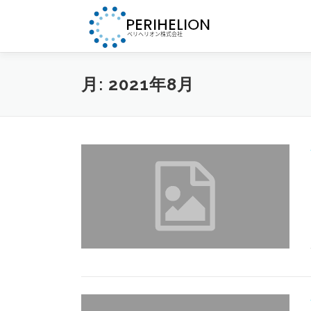
コ
ン
テ
ン
ツ
月:
2021年8月
へ
ス
キ
ッ
プ