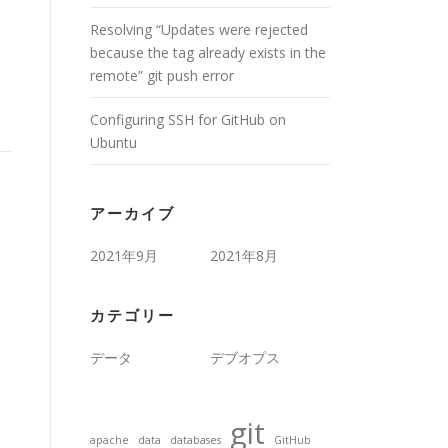
Resolving “Updates were rejected
because the tag already exists in the
remote” git push error
Configuring SSH for GitHub on
Ubuntu
アーカイブ
2021年9月
2021年8月
カテゴリー
データ
デブオプス
git
apache
data
databases
GitHub