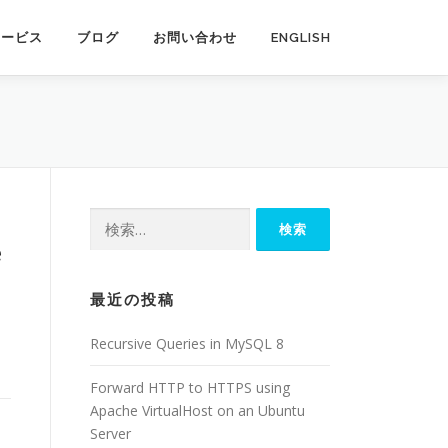
サービス
ブログ
お問い合わせ
ENGLISH
検
索:
e
最近の投稿
Recursive Queries in MySQL 8
Forward HTTP to HTTPS using
Apache VirtualHost on an Ubuntu
Server